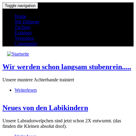
Direkt zum Inhalt
Toggle navigation
Home
Wir Döhrens
Züchten
Erziehen
Versorgen
Community
Wir werden schon langsam stubenrein.....
Unsere muntere Achterbande trainiert
Weiterlesen
über Wir werden schon langsam stubenrein.....
Neues von den Labikindern
Unsere Labradorwelpchen sind jetzt schon 2X entwurmt. (das
fimden die Kleinen absolut doof).