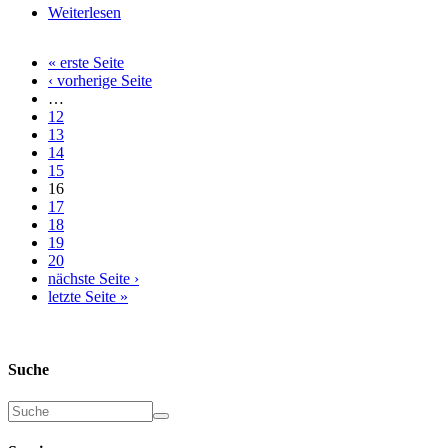
Weiterlesen
über D- und E- Wurf aktuell am 10.09.2013
« erste Seite
‹ vorherige Seite
…
12
13
14
15
16
17
18
19
20
nächste Seite ›
letzte Seite »
Suche
Suche